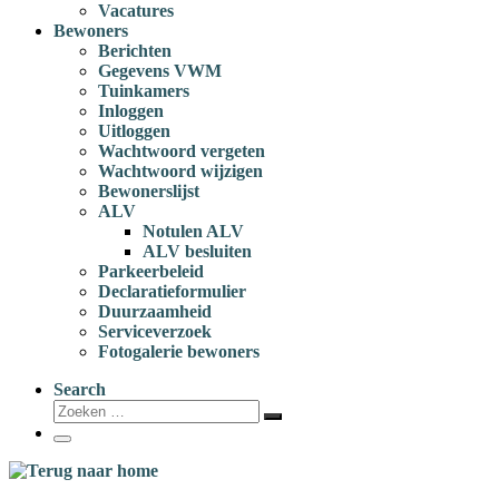
Vacatures
Bewoners
Berichten
Gegevens VWM
Tuinkamers
Inloggen
Uitloggen
Wachtwoord vergeten
Wachtwoord wijzigen
Bewonerslijst
ALV
Notulen ALV
ALV besluiten
Parkeerbeleid
Declaratieformulier
Duurzaamheid
Serviceverzoek
Fotogalerie bewoners
Search
Zoeken
Zoeken
…
Menu