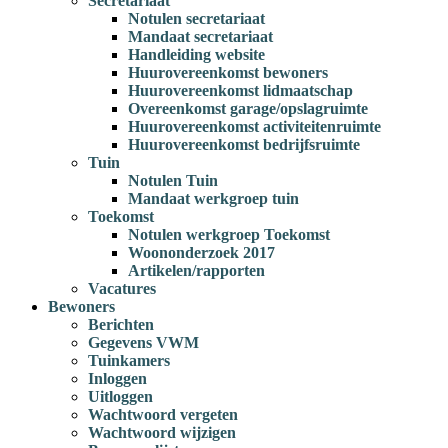
Secretariaat
Notulen secretariaat
Mandaat secretariaat
Handleiding website
Huurovereenkomst bewoners
Huurovereenkomst lidmaatschap
Overeenkomst garage/opslagruimte
Huurovereenkomst activiteitenruimte
Huurovereenkomst bedrijfsruimte
Tuin
Notulen Tuin
Mandaat werkgroep tuin
Toekomst
Notulen werkgroep Toekomst
Woononderzoek 2017
Artikelen/rapporten
Vacatures
Bewoners
Berichten
Gegevens VWM
Tuinkamers
Inloggen
Uitloggen
Wachtwoord vergeten
Wachtwoord wijzigen