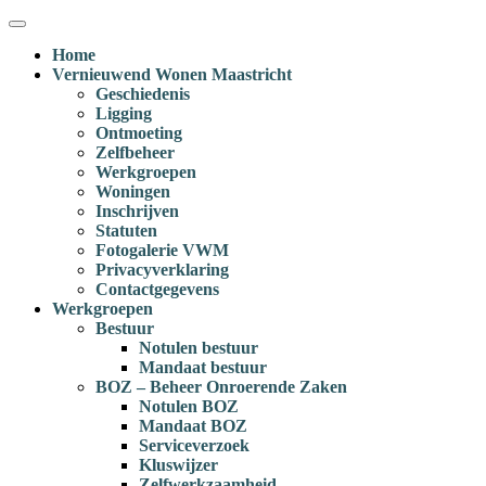
Ga
Menu
naar
Home
inhoud
Vernieuwend Wonen Maastricht
Geschiedenis
Ligging
Ontmoeting
Zelfbeheer
Werkgroepen
Woningen
Inschrijven
Statuten
Fotogalerie VWM
Privacyverklaring
Contactgegevens
Werkgroepen
Bestuur
Notulen bestuur
Mandaat bestuur
BOZ – Beheer Onroerende Zaken
Notulen BOZ
Mandaat BOZ
Serviceverzoek
Kluswijzer
Zelfwerkzaamheid