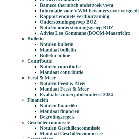
Bameco thermisch onderzoek vwm
Informatie voor VWM bewoners over vergoedi
Rapport enquete verduurzaming
Ondersteuningsgroep BOZ
Notulen ondersteuningsgroep BOZ
Advies Leo Gommans (BOOM-Maastricht)
Bulletin
Notulen bulletin
Mandaat bulletin
Bulletin online
Contributie
Notulen contributie
Mandaat contributie
Feest & Meer
Notulen Feest & Meer
Mandaat Feest & Meer
Evaluatie zomerjubileumfeest 2024
Financiën
Notulen financiën
Mandaat financiën
Begrotingsregels
Geschillencommissie
Notulen Geschillencommissie
Mandaat Geschillencommissie