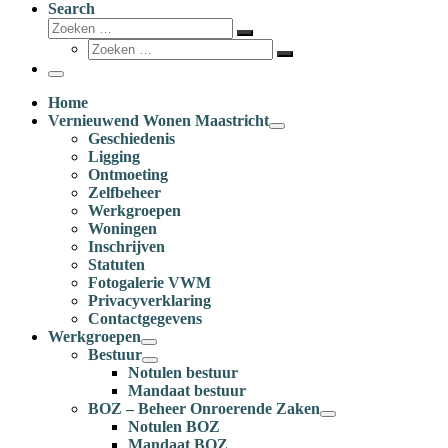
Search
Zoeken
Zoeken
Zoeken
…
Zoeken
…
Menu
Home
Vernieuwend Wonen Maastricht
Geschiedenis
Ligging
Ontmoeting
Zelfbeheer
Werkgroepen
Woningen
Inschrijven
Statuten
Fotogalerie VWM
Privacyverklaring
Contactgegevens
Werkgroepen
Bestuur
Notulen bestuur
Mandaat bestuur
BOZ – Beheer Onroerende Zaken
Notulen BOZ
Mandaat BOZ