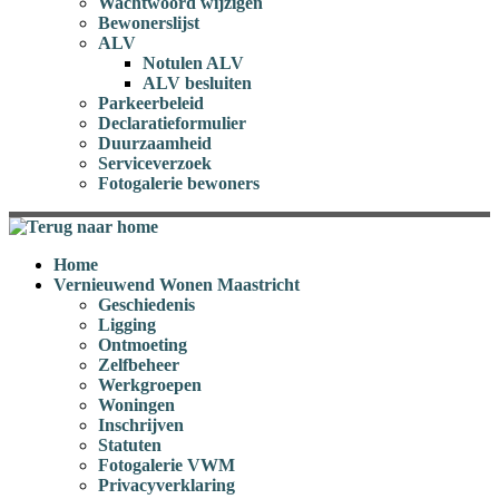
Wachtwoord wijzigen
Bewonerslijst
ALV
Notulen ALV
ALV besluiten
Parkeerbeleid
Declaratieformulier
Duurzaamheid
Serviceverzoek
Fotogalerie bewoners
Home
Vernieuwend Wonen Maastricht
Geschiedenis
Ligging
Ontmoeting
Zelfbeheer
Werkgroepen
Woningen
Inschrijven
Statuten
Fotogalerie VWM
Privacyverklaring