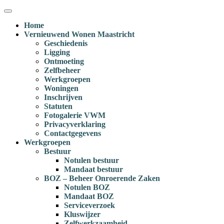
Ga
Menu
naar
Home
inhoud
Vernieuwend Wonen Maastricht
Geschiedenis
Ligging
Ontmoeting
Zelfbeheer
Werkgroepen
Woningen
Inschrijven
Statuten
Fotogalerie VWM
Privacyverklaring
Contactgegevens
Werkgroepen
Bestuur
Notulen bestuur
Mandaat bestuur
BOZ – Beheer Onroerende Zaken
Notulen BOZ
Mandaat BOZ
Serviceverzoek
Kluswijzer
Zelfwerkzaamheid