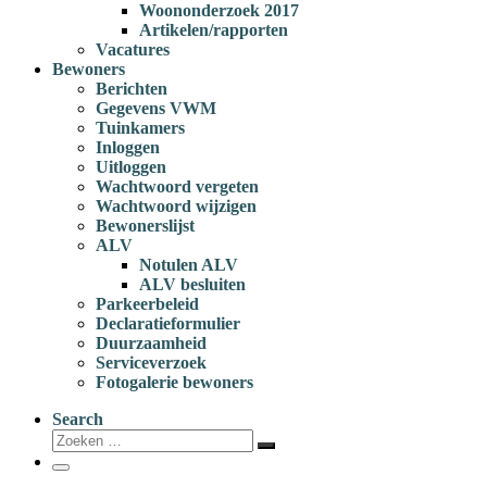
Woononderzoek 2017
Artikelen/rapporten
Vacatures
Bewoners
Berichten
Gegevens VWM
Tuinkamers
Inloggen
Uitloggen
Wachtwoord vergeten
Wachtwoord wijzigen
Bewonerslijst
ALV
Notulen ALV
ALV besluiten
Parkeerbeleid
Declaratieformulier
Duurzaamheid
Serviceverzoek
Fotogalerie bewoners
Search
Zoeken
Zoeken
…
Menu