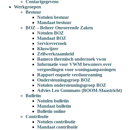
Contactgegevens
Werkgroepen
Bestuur
Notulen bestuur
Mandaat bestuur
BOZ – Beheer Onroerende Zaken
Notulen BOZ
Mandaat BOZ
Serviceverzoek
Kluswijzer
Zelfwerkzaamheid
Bameco thermisch onderzoek vwm
Informatie voor VWM bewoners over
vergoedingen voor woningaanpassingen
Rapport enquete verduurzaming
Ondersteuningsgroep BOZ
Notulen ondersteuningsgroep BOZ
Advies Leo Gommans (BOOM-Maastricht)
Bulletin
Notulen bulletin
Mandaat bulletin
Bulletin online
Contributie
Notulen contributie
Mandaat contributie