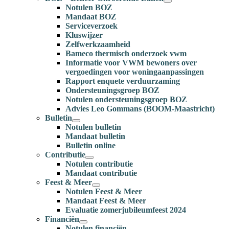
Notulen BOZ
Mandaat BOZ
Serviceverzoek
Kluswijzer
Zelfwerkzaamheid
Bameco thermisch onderzoek vwm
Informatie voor VWM bewoners over
vergoedingen voor woningaanpassingen
Rapport enquete verduurzaming
Ondersteuningsgroep BOZ
Notulen ondersteuningsgroep BOZ
Advies Leo Gommans (BOOM-Maastricht)
Bulletin
Notulen bulletin
Mandaat bulletin
Bulletin online
Contributie
Notulen contributie
Mandaat contributie
Feest & Meer
Notulen Feest & Meer
Mandaat Feest & Meer
Evaluatie zomerjubileumfeest 2024
Financiën
Notulen financiën