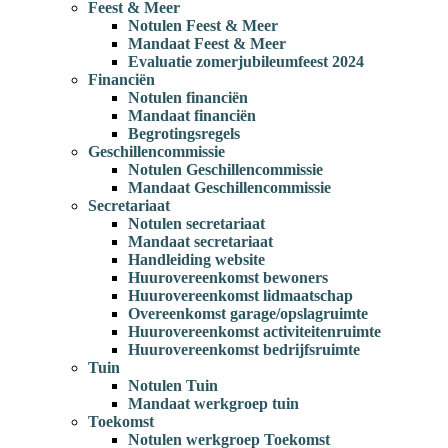
Feest & Meer
Notulen Feest & Meer
Mandaat Feest & Meer
Evaluatie zomerjubileumfeest 2024
Financiën
Notulen financiën
Mandaat financiën
Begrotingsregels
Geschillencommissie
Notulen Geschillencommissie
Mandaat Geschillencommissie
Secretariaat
Notulen secretariaat
Mandaat secretariaat
Handleiding website
Huurovereenkomst bewoners
Huurovereenkomst lidmaatschap
Overeenkomst garage/opslagruimte
Huurovereenkomst activiteitenruimte
Huurovereenkomst bedrijfsruimte
Tuin
Notulen Tuin
Mandaat werkgroep tuin
Toekomst
Notulen werkgroep Toekomst