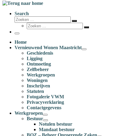
Search
Zoeken
Zoeken
Zoeken
…
Zoeken
…
Menu
Home
Vernieuwend Wonen Maastricht
Geschiedenis
Ligging
Ontmoeting
Zelfbeheer
Werkgroepen
Woningen
Inschrijven
Statuten
Fotogalerie VWM
Privacyverklaring
Contactgegevens
Werkgroepen
Bestuur
Notulen bestuur
Mandaat bestuur
BOZ – Beheer Onroerende Zaken