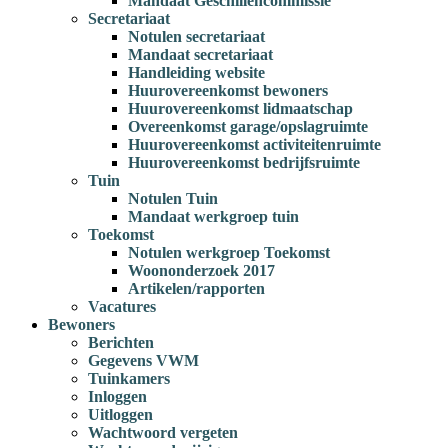
Mandaat Geschillencommissie
Secretariaat
Notulen secretariaat
Mandaat secretariaat
Handleiding website
Huurovereenkomst bewoners
Huurovereenkomst lidmaatschap
Overeenkomst garage/opslagruimte
Huurovereenkomst activiteitenruimte
Huurovereenkomst bedrijfsruimte
Tuin
Notulen Tuin
Mandaat werkgroep tuin
Toekomst
Notulen werkgroep Toekomst
Woononderzoek 2017
Artikelen/rapporten
Vacatures
Bewoners
Berichten
Gegevens VWM
Tuinkamers
Inloggen
Uitloggen
Wachtwoord vergeten