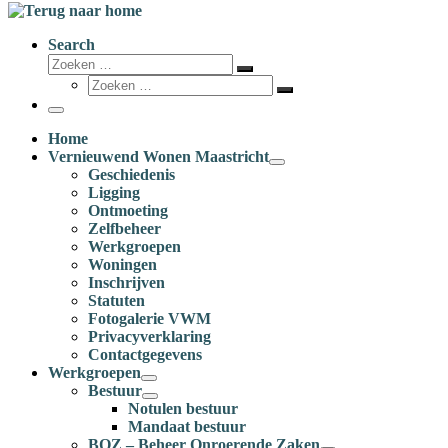
Search
Zoeken
Zoeken
Zoeken
…
Zoeken
…
Menu
Home
Vernieuwend Wonen Maastricht
Geschiedenis
Ligging
Ontmoeting
Zelfbeheer
Werkgroepen
Woningen
Inschrijven
Statuten
Fotogalerie VWM
Privacyverklaring
Contactgegevens
Werkgroepen
Bestuur
Notulen bestuur
Mandaat bestuur
BOZ – Beheer Onroerende Zaken