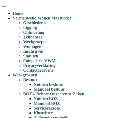
Ga
Menu
naar
Home
inhoud
Vernieuwend Wonen Maastricht
Geschiedenis
Ligging
Ontmoeting
Zelfbeheer
Werkgroepen
Woningen
Inschrijven
Statuten
Fotogalerie VWM
Privacyverklaring
Contactgegevens
Werkgroepen
Bestuur
Notulen bestuur
Mandaat bestuur
BOZ – Beheer Onroerende Zaken
Notulen BOZ
Mandaat BOZ
Serviceverzoek
Kluswijzer
Zelfwerkzaamheid