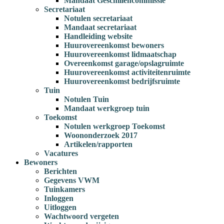
Mandaat Geschillencommissie
Secretariaat
Notulen secretariaat
Mandaat secretariaat
Handleiding website
Huurovereenkomst bewoners
Huurovereenkomst lidmaatschap
Overeenkomst garage/opslagruimte
Huurovereenkomst activiteitenruimte
Huurovereenkomst bedrijfsruimte
Tuin
Notulen Tuin
Mandaat werkgroep tuin
Toekomst
Notulen werkgroep Toekomst
Woononderzoek 2017
Artikelen/rapporten
Vacatures
Bewoners
Berichten
Gegevens VWM
Tuinkamers
Inloggen
Uitloggen
Wachtwoord vergeten