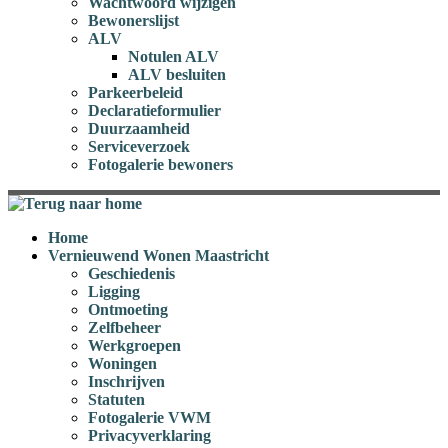
Wachtwoord wijzigen
Bewonerslijst
ALV
Notulen ALV
ALV besluiten
Parkeerbeleid
Declaratieformulier
Duurzaamheid
Serviceverzoek
Fotogalerie bewoners
Home
Vernieuwend Wonen Maastricht
Geschiedenis
Ligging
Ontmoeting
Zelfbeheer
Werkgroepen
Woningen
Inschrijven
Statuten
Fotogalerie VWM
Privacyverklaring