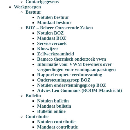
Contactgegevens
Werkgroepen
Bestuur
Notulen bestuur
Mandaat bestuur
BOZ – Beheer Onroerende Zaken
Notulen BOZ
Mandaat BOZ
Serviceverzoek
Kluswijzer
Zelfwerkzaamheid
Bameco thermisch onderzoek vwm
Informatie voor VWM bewoners over
vergoedingen voor woningaanpassingen
Rapport enquete verduurzaming
Ondersteuningsgroep BOZ
Notulen ondersteuningsgroep BOZ
Advies Leo Gommans (BOOM-Maastricht)
Bulletin
Notulen bulletin
Mandaat bulletin
Bulletin online
Contributie
Notulen contributie
Mandaat contributie