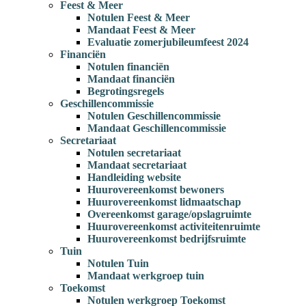
Feest & Meer
Notulen Feest & Meer
Mandaat Feest & Meer
Evaluatie zomerjubileumfeest 2024
Financiën
Notulen financiën
Mandaat financiën
Begrotingsregels
Geschillencommissie
Notulen Geschillencommissie
Mandaat Geschillencommissie
Secretariaat
Notulen secretariaat
Mandaat secretariaat
Handleiding website
Huurovereenkomst bewoners
Huurovereenkomst lidmaatschap
Overeenkomst garage/opslagruimte
Huurovereenkomst activiteitenruimte
Huurovereenkomst bedrijfsruimte
Tuin
Notulen Tuin
Mandaat werkgroep tuin
Toekomst
Notulen werkgroep Toekomst