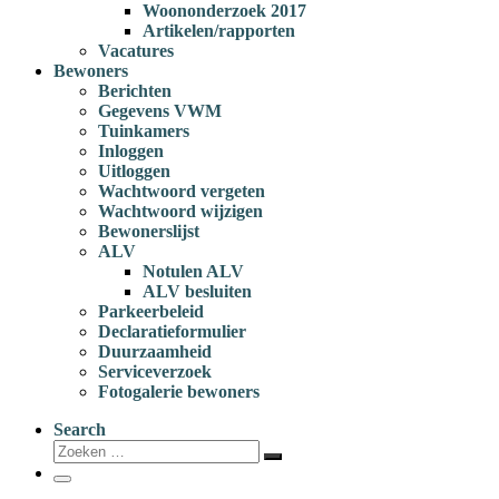
Woononderzoek 2017
Artikelen/rapporten
Vacatures
Bewoners
Berichten
Gegevens VWM
Tuinkamers
Inloggen
Uitloggen
Wachtwoord vergeten
Wachtwoord wijzigen
Bewonerslijst
ALV
Notulen ALV
ALV besluiten
Parkeerbeleid
Declaratieformulier
Duurzaamheid
Serviceverzoek
Fotogalerie bewoners
Search
Zoeken
Zoeken
…
Menu