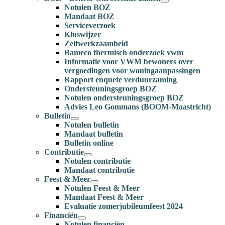
Notulen BOZ
Mandaat BOZ
Serviceverzoek
Kluswijzer
Zelfwerkzaamheid
Bameco thermisch onderzoek vwm
Informatie voor VWM bewoners over
vergoedingen voor woningaanpassingen
Rapport enquete verduurzaming
Ondersteuningsgroep BOZ
Notulen ondersteuningsgroep BOZ
Advies Leo Gommans (BOOM-Maastricht)
Bulletin
Notulen bulletin
Mandaat bulletin
Bulletin online
Contributie
Notulen contributie
Mandaat contributie
Feest & Meer
Notulen Feest & Meer
Mandaat Feest & Meer
Evaluatie zomerjubileumfeest 2024
Financiën
Notulen financiën