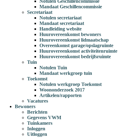
Notulen Geschillencommissie
Mandaat Geschillencommissie
Secretariaat
Notulen secretariaat
Mandaat secretariaat
Handleiding website
Huurovereenkomst bewoners
Huurovereenkomst lidmaatschap
Overeenkomst garage/opslagruimte
Huurovereenkomst activiteitenruimte
Huurovereenkomst bedrijfsruimte
Tuin
Notulen Tuin
Mandaat werkgroep tuin
Toekomst
Notulen werkgroep Toekomst
Woononderzoek 2017
Artikelen/rapporten
Vacatures
Bewoners
Berichten
Gegevens VWM
Tuinkamers
Inloggen
Uitloggen