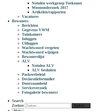
Notulen werkgroep Toekomst
Woononderzoek 2017
Artikelen/rapporten
Vacatures
Bewoners
Berichten
Gegevens VWM
Tuinkamers
Inloggen
Uitloggen
Wachtwoord vergeten
Wachtwoord wijzigen
Bewonerslijst
ALV
Notulen ALV
ALV besluiten
Parkeerbeleid
Declaratieformulier
Duurzaamheid
Serviceverzoek
Fotogalerie bewoners
Search
Zoeken
Zoeken …
Menu