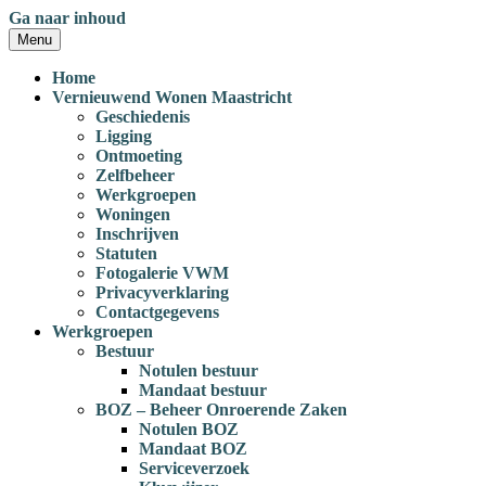
Ga naar inhoud
Menu
Home
Vernieuwend Wonen Maastricht
Geschiedenis
Ligging
Ontmoeting
Zelfbeheer
Werkgroepen
Woningen
Inschrijven
Statuten
Fotogalerie VWM
Privacyverklaring
Contactgegevens
Werkgroepen
Bestuur
Notulen bestuur
Mandaat bestuur
BOZ – Beheer Onroerende Zaken
Notulen BOZ
Mandaat BOZ
Serviceverzoek