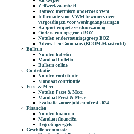
Kluswijzer
Zelfwerkzaamheid
Bameco thermisch onderzoek vwm
Informatie voor VWM bewoners over
vergoedingen voor woningaanpassingen
Rapport enquete verduurzaming
Ondersteuningsgroep BOZ
Notulen ondersteuningsgroep BOZ
Advies Leo Gommans (BOOM-Maastricht)
Bulletin
Notulen bulletin
Mandaat bulletin
Bulletin online
Contributie
Notulen contributie
Mandaat contributie
Feest & Meer
Notulen Feest & Meer
Mandaat Feest & Meer
Evaluatie zomerjubileumfeest 2024
Financiën
Notulen financiën
Mandaat financiën
Begrotingsregels
Geschillencommissie