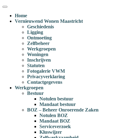
Ga
Menu
naar
Home
inhoud
Vernieuwend Wonen Maastricht
Geschiedenis
Ligging
Ontmoeting
Zelfbeheer
Werkgroepen
Woningen
Inschrijven
Statuten
Fotogalerie VWM
Privacyverklaring
Contactgegevens
Werkgroepen
Bestuur
Notulen bestuur
Mandaat bestuur
BOZ – Beheer Onroerende Zaken
Notulen BOZ
Mandaat BOZ
Serviceverzoek
Kluswijzer
Zelfwerkzaamheid