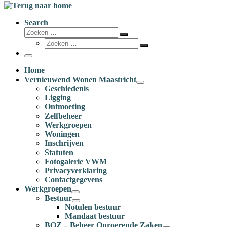
Search
Zoeken
Zoeken
Zoeken
…
Zoeken
…
Menu
Home
Vernieuwend Wonen Maastricht
Geschiedenis
Ligging
Ontmoeting
Zelfbeheer
Werkgroepen
Woningen
Inschrijven
Statuten
Fotogalerie VWM
Privacyverklaring
Contactgegevens
Werkgroepen
Bestuur
Notulen bestuur
Mandaat bestuur
BOZ – Beheer Onroerende Zaken