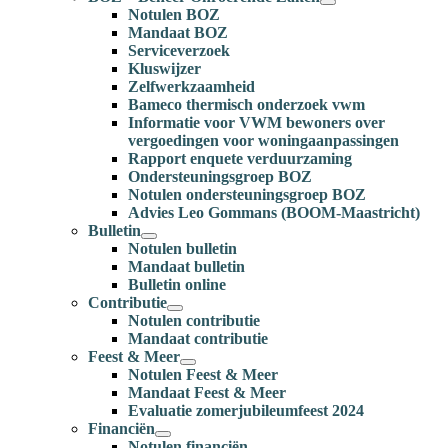
Notulen BOZ
Mandaat BOZ
Serviceverzoek
Kluswijzer
Zelfwerkzaamheid
Bameco thermisch onderzoek vwm
Informatie voor VWM bewoners over
vergoedingen voor woningaanpassingen
Rapport enquete verduurzaming
Ondersteuningsgroep BOZ
Notulen ondersteuningsgroep BOZ
Advies Leo Gommans (BOOM-Maastricht)
Bulletin
Notulen bulletin
Mandaat bulletin
Bulletin online
Contributie
Notulen contributie
Mandaat contributie
Feest & Meer
Notulen Feest & Meer
Mandaat Feest & Meer
Evaluatie zomerjubileumfeest 2024
Financiën
Notulen financiën