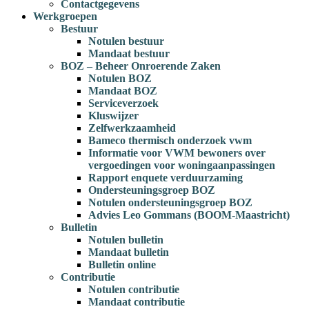
Contactgegevens
Werkgroepen
Bestuur
Notulen bestuur
Mandaat bestuur
BOZ – Beheer Onroerende Zaken
Notulen BOZ
Mandaat BOZ
Serviceverzoek
Kluswijzer
Zelfwerkzaamheid
Bameco thermisch onderzoek vwm
Informatie voor VWM bewoners over
vergoedingen voor woningaanpassingen
Rapport enquete verduurzaming
Ondersteuningsgroep BOZ
Notulen ondersteuningsgroep BOZ
Advies Leo Gommans (BOOM-Maastricht)
Bulletin
Notulen bulletin
Mandaat bulletin
Bulletin online
Contributie
Notulen contributie
Mandaat contributie