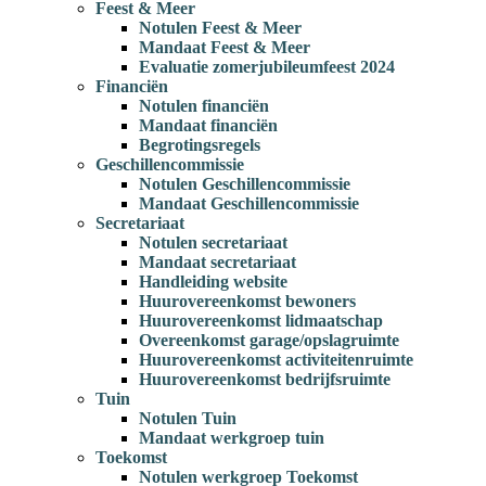
Feest & Meer
Notulen Feest & Meer
Mandaat Feest & Meer
Evaluatie zomerjubileumfeest 2024
Financiën
Notulen financiën
Mandaat financiën
Begrotingsregels
Geschillencommissie
Notulen Geschillencommissie
Mandaat Geschillencommissie
Secretariaat
Notulen secretariaat
Mandaat secretariaat
Handleiding website
Huurovereenkomst bewoners
Huurovereenkomst lidmaatschap
Overeenkomst garage/opslagruimte
Huurovereenkomst activiteitenruimte
Huurovereenkomst bedrijfsruimte
Tuin
Notulen Tuin
Mandaat werkgroep tuin
Toekomst
Notulen werkgroep Toekomst