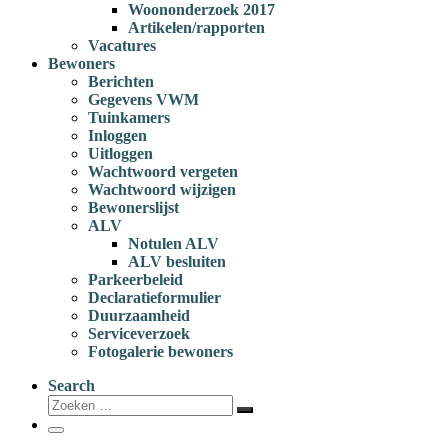
Woononderzoek 2017
Artikelen/rapporten
Vacatures
Bewoners
Berichten
Gegevens VWM
Tuinkamers
Inloggen
Uitloggen
Wachtwoord vergeten
Wachtwoord wijzigen
Bewonerslijst
ALV
Notulen ALV
ALV besluiten
Parkeerbeleid
Declaratieformulier
Duurzaamheid
Serviceverzoek
Fotogalerie bewoners
Search
Zoeken
Zoeken
…
Menu