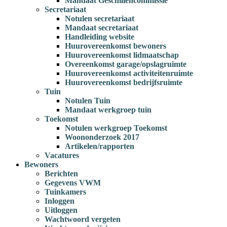
Mandaat Geschillencommissie
Secretariaat
Notulen secretariaat
Mandaat secretariaat
Handleiding website
Huurovereenkomst bewoners
Huurovereenkomst lidmaatschap
Overeenkomst garage/opslagruimte
Huurovereenkomst activiteitenruimte
Huurovereenkomst bedrijfsruimte
Tuin
Notulen Tuin
Mandaat werkgroep tuin
Toekomst
Notulen werkgroep Toekomst
Woononderzoek 2017
Artikelen/rapporten
Vacatures
Bewoners
Berichten
Gegevens VWM
Tuinkamers
Inloggen
Uitloggen
Wachtwoord vergeten