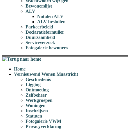
Wachtwoord wijzigen
Bewonerslijst
ALV
Notulen ALV
ALV besluiten
Parkeerbeleid
Declaratieformulier
Duurzaamheid
Serviceverzoek
Fotogalerie bewoners
Home
Vernieuwend Wonen Maastricht
Geschiedenis
Ligging
Ontmoeting
Zelfbeheer
Werkgroepen
Woningen
Inschrijven
Statuten
Fotogalerie VWM
Privacyverklaring