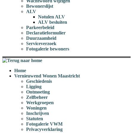
Wachtwoord wijzigen
Bewonerslijst
ALV
Notulen ALV
ALV besluiten
Parkeerbeleid
Declaratieformulier
Duurzaamheid
Serviceverzoek
Fotogalerie bewoners
Home
Vernieuwend Wonen Maastricht
Geschiedenis
Ligging
Ontmoeting
Zelfbeheer
Werkgroepen
Woningen
Inschrijven
Statuten
Fotogalerie VWM
Privacyverklaring