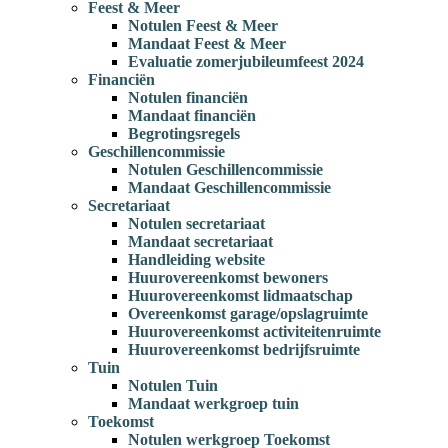
Feest & Meer
Notulen Feest & Meer
Mandaat Feest & Meer
Evaluatie zomerjubileumfeest 2024
Financiën
Notulen financiën
Mandaat financiën
Begrotingsregels
Geschillencommissie
Notulen Geschillencommissie
Mandaat Geschillencommissie
Secretariaat
Notulen secretariaat
Mandaat secretariaat
Handleiding website
Huurovereenkomst bewoners
Huurovereenkomst lidmaatschap
Overeenkomst garage/opslagruimte
Huurovereenkomst activiteitenruimte
Huurovereenkomst bedrijfsruimte
Tuin
Notulen Tuin
Mandaat werkgroep tuin
Toekomst
Notulen werkgroep Toekomst