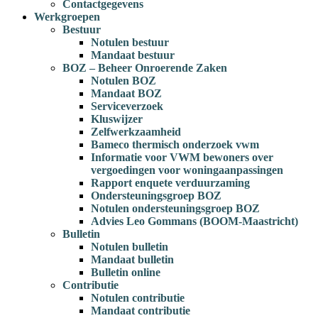
Contactgegevens
Werkgroepen
Bestuur
Notulen bestuur
Mandaat bestuur
BOZ – Beheer Onroerende Zaken
Notulen BOZ
Mandaat BOZ
Serviceverzoek
Kluswijzer
Zelfwerkzaamheid
Bameco thermisch onderzoek vwm
Informatie voor VWM bewoners over
vergoedingen voor woningaanpassingen
Rapport enquete verduurzaming
Ondersteuningsgroep BOZ
Notulen ondersteuningsgroep BOZ
Advies Leo Gommans (BOOM-Maastricht)
Bulletin
Notulen bulletin
Mandaat bulletin
Bulletin online
Contributie
Notulen contributie
Mandaat contributie