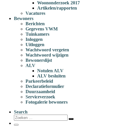
Woononderzoek 2017
Artikelen/rapporten
Vacatures
Bewoners
Berichten
Gegevens VWM
Tuinkamers
Inloggen
Uitloggen
Wachtwoord vergeten
Wachtwoord wijzigen
Bewonerslijst
ALV
Notulen ALV
ALV besluiten
Parkeerbeleid
Declaratieformulier
Duurzaamheid
Serviceverzoek
Fotogalerie bewoners
Search
Zoeken
Zoeken
…
Menu