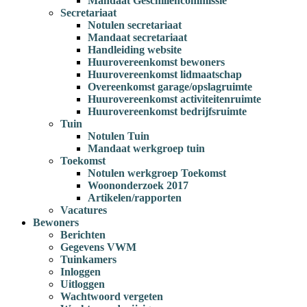
Mandaat Geschillencommissie
Secretariaat
Notulen secretariaat
Mandaat secretariaat
Handleiding website
Huurovereenkomst bewoners
Huurovereenkomst lidmaatschap
Overeenkomst garage/opslagruimte
Huurovereenkomst activiteitenruimte
Huurovereenkomst bedrijfsruimte
Tuin
Notulen Tuin
Mandaat werkgroep tuin
Toekomst
Notulen werkgroep Toekomst
Woononderzoek 2017
Artikelen/rapporten
Vacatures
Bewoners
Berichten
Gegevens VWM
Tuinkamers
Inloggen
Uitloggen
Wachtwoord vergeten