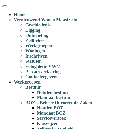
Ga
Menu
naar
Home
inhoud
Vernieuwend Wonen Maastricht
Geschiedenis
Ligging
Ontmoeting
Zelfbeheer
Werkgroepen
Woningen
Inschrijven
Statuten
Fotogalerie VWM
Privacyverklaring
Contactgegevens
Werkgroepen
Bestuur
Notulen bestuur
Mandaat bestuur
BOZ – Beheer Onroerende Zaken
Notulen BOZ
Mandaat BOZ
Serviceverzoek
Kluswijzer
Zelfwerkzaamheid