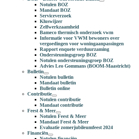
Notulen BOZ
Mandaat BOZ
Serviceverzoek
Kluswijzer
Zelfwerkzaamheid
Bameco thermisch onderzoek vwm
Informatie voor VWM bewoners over
vergoedingen voor woningaanpassingen
Rapport enquete verduurzaming
Ondersteuningsgroep BOZ
Notulen ondersteuningsgroep BOZ
Advies Leo Gommans (BOOM-Maastricht)
Bulletin
Notulen bulletin
Mandaat bulletin
Bulletin online
Contributie
Notulen contributie
Mandaat contributie
Feest & Meer
Notulen Feest & Meer
Mandaat Feest & Meer
Evaluatie zomerjubileumfeest 2024
Financiën
Notulen financiën