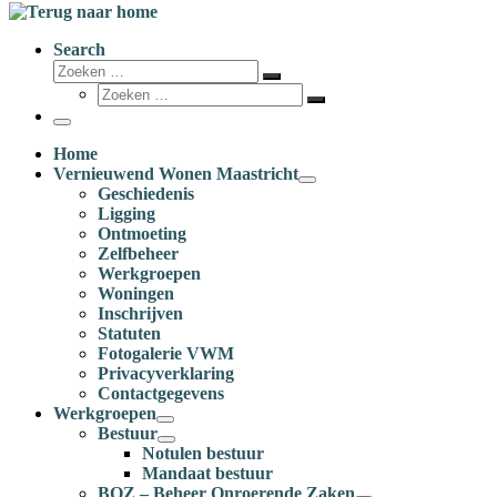
Search
Zoeken
Zoeken
Zoeken
…
Zoeken
…
Menu
Home
Vernieuwend Wonen Maastricht
Geschiedenis
Ligging
Ontmoeting
Zelfbeheer
Werkgroepen
Woningen
Inschrijven
Statuten
Fotogalerie VWM
Privacyverklaring
Contactgegevens
Werkgroepen
Bestuur
Notulen bestuur
Mandaat bestuur
BOZ – Beheer Onroerende Zaken