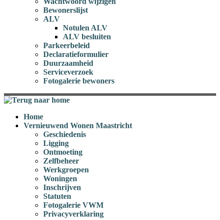
Wachtwoord wijzigen
Bewonerslijst
ALV
Notulen ALV
ALV besluiten
Parkeerbeleid
Declaratieformulier
Duurzaamheid
Serviceverzoek
Fotogalerie bewoners
Home
Vernieuwend Wonen Maastricht
Geschiedenis
Ligging
Ontmoeting
Zelfbeheer
Werkgroepen
Woningen
Inschrijven
Statuten
Fotogalerie VWM
Privacyverklaring