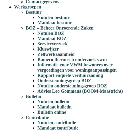
Contactgegevens
Werkgroepen
Bestuur
Notulen bestuur
Mandaat bestuur
BOZ – Beheer Onroerende Zaken
Notulen BOZ
Mandaat BOZ
Serviceverzoek
Kluswijzer
Zelfwerkzaamheid
Bameco thermisch onderzoek vwm
Informatie voor VWM bewoners over
vergoedingen voor woningaanpassingen
Rapport enquete verduurzaming
Ondersteuningsgroep BOZ
Notulen ondersteuningsgroep BOZ
Advies Leo Gommans (BOOM-Maastricht)
Bulletin
Notulen bulletin
Mandaat bulletin
Bulletin online
Contributie
Notulen contributie
Mandaat contributie