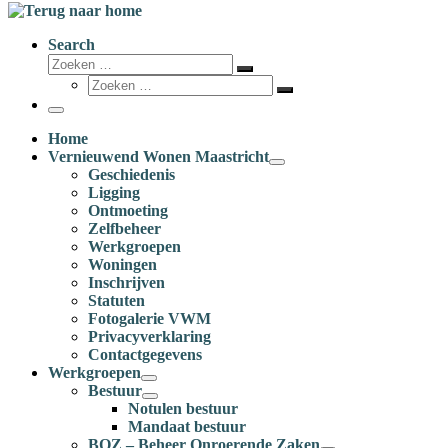
Search
Zoeken
Zoeken
Zoeken
…
Zoeken
…
Menu
Home
Vernieuwend Wonen Maastricht
Geschiedenis
Ligging
Ontmoeting
Zelfbeheer
Werkgroepen
Woningen
Inschrijven
Statuten
Fotogalerie VWM
Privacyverklaring
Contactgegevens
Werkgroepen
Bestuur
Notulen bestuur
Mandaat bestuur
BOZ – Beheer Onroerende Zaken