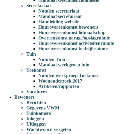
Mandaat Geschillencommissie
Secretariaat
Notulen secretariaat
Mandaat secretariaat
Handleiding website
Huurovereenkomst bewoners
Huurovereenkomst lidmaatschap
Overeenkomst garage/opslagruimte
Huurovereenkomst activiteitenruimte
Huurovereenkomst bedrijfsruimte
Tuin
Notulen Tuin
Mandaat werkgroep tuin
Toekomst
Notulen werkgroep Toekomst
Woononderzoek 2017
Artikelen/rapporten
Vacatures
Bewoners
Berichten
Gegevens VWM
Tuinkamers
Inloggen
Uitloggen
Wachtwoord vergeten