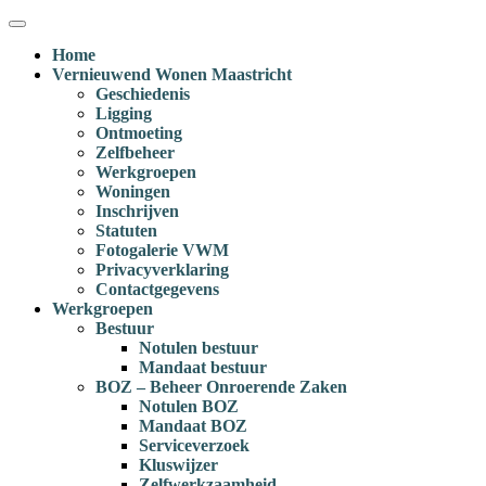
Ga
Menu
naar
Home
inhoud
Vernieuwend Wonen Maastricht
Geschiedenis
Ligging
Ontmoeting
Zelfbeheer
Werkgroepen
Woningen
Inschrijven
Statuten
Fotogalerie VWM
Privacyverklaring
Contactgegevens
Werkgroepen
Bestuur
Notulen bestuur
Mandaat bestuur
BOZ – Beheer Onroerende Zaken
Notulen BOZ
Mandaat BOZ
Serviceverzoek
Kluswijzer
Zelfwerkzaamheid