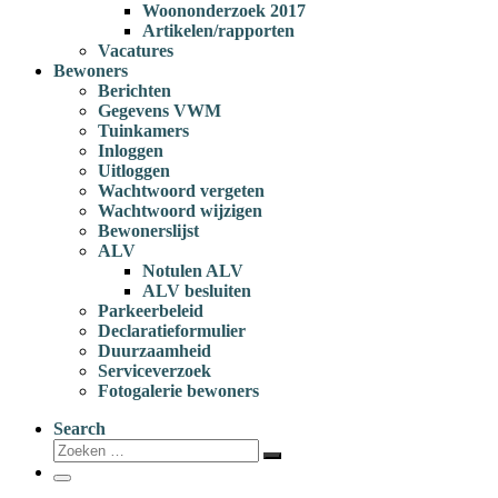
Woononderzoek 2017
Artikelen/rapporten
Vacatures
Bewoners
Berichten
Gegevens VWM
Tuinkamers
Inloggen
Uitloggen
Wachtwoord vergeten
Wachtwoord wijzigen
Bewonerslijst
ALV
Notulen ALV
ALV besluiten
Parkeerbeleid
Declaratieformulier
Duurzaamheid
Serviceverzoek
Fotogalerie bewoners
Search
Zoeken
Zoeken
…
Menu