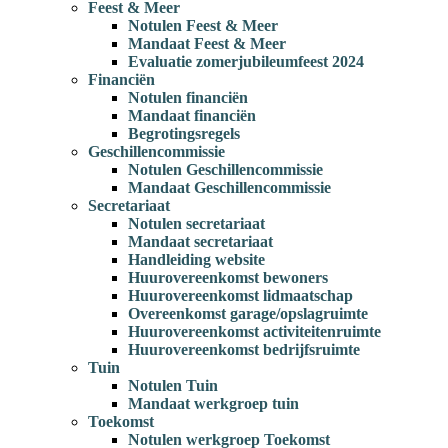
Feest & Meer
Notulen Feest & Meer
Mandaat Feest & Meer
Evaluatie zomerjubileumfeest 2024
Financiën
Notulen financiën
Mandaat financiën
Begrotingsregels
Geschillencommissie
Notulen Geschillencommissie
Mandaat Geschillencommissie
Secretariaat
Notulen secretariaat
Mandaat secretariaat
Handleiding website
Huurovereenkomst bewoners
Huurovereenkomst lidmaatschap
Overeenkomst garage/opslagruimte
Huurovereenkomst activiteitenruimte
Huurovereenkomst bedrijfsruimte
Tuin
Notulen Tuin
Mandaat werkgroep tuin
Toekomst
Notulen werkgroep Toekomst