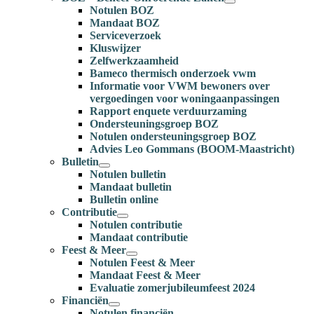
Notulen BOZ
Mandaat BOZ
Serviceverzoek
Kluswijzer
Zelfwerkzaamheid
Bameco thermisch onderzoek vwm
Informatie voor VWM bewoners over
vergoedingen voor woningaanpassingen
Rapport enquete verduurzaming
Ondersteuningsgroep BOZ
Notulen ondersteuningsgroep BOZ
Advies Leo Gommans (BOOM-Maastricht)
Bulletin
Notulen bulletin
Mandaat bulletin
Bulletin online
Contributie
Notulen contributie
Mandaat contributie
Feest & Meer
Notulen Feest & Meer
Mandaat Feest & Meer
Evaluatie zomerjubileumfeest 2024
Financiën
Notulen financiën