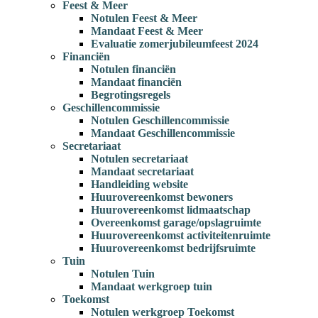
Feest & Meer
Notulen Feest & Meer
Mandaat Feest & Meer
Evaluatie zomerjubileumfeest 2024
Financiën
Notulen financiën
Mandaat financiën
Begrotingsregels
Geschillencommissie
Notulen Geschillencommissie
Mandaat Geschillencommissie
Secretariaat
Notulen secretariaat
Mandaat secretariaat
Handleiding website
Huurovereenkomst bewoners
Huurovereenkomst lidmaatschap
Overeenkomst garage/opslagruimte
Huurovereenkomst activiteitenruimte
Huurovereenkomst bedrijfsruimte
Tuin
Notulen Tuin
Mandaat werkgroep tuin
Toekomst
Notulen werkgroep Toekomst