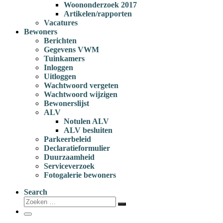
Woononderzoek 2017
Artikelen/rapporten
Vacatures
Bewoners
Berichten
Gegevens VWM
Tuinkamers
Inloggen
Uitloggen
Wachtwoord vergeten
Wachtwoord wijzigen
Bewonerslijst
ALV
Notulen ALV
ALV besluiten
Parkeerbeleid
Declaratieformulier
Duurzaamheid
Serviceverzoek
Fotogalerie bewoners
Search
Zoeken
Zoeken
…
Menu