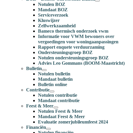
Notulen BOZ
Mandaat BOZ
Serviceverzoek
Kluswijzer
Zelfwerkzaamheid
Bameco thermisch onderzoek vwm
Informatie voor VWM bewoners over
vergoedingen voor woningaanpassingen
Rapport enquete verduurzaming
Ondersteuningsgroep BOZ
Notulen ondersteuningsgroep BOZ
Advies Leo Gommans (BOOM-Maastricht)
Bulletin
Notulen bulletin
Mandaat bulletin
Bulletin online
Contributie
Notulen contributie
Mandaat contributie
Feest & Meer
Notulen Feest & Meer
Mandaat Feest & Meer
Evaluatie zomerjubileumfeest 2024
Financiën
Notulen financiën