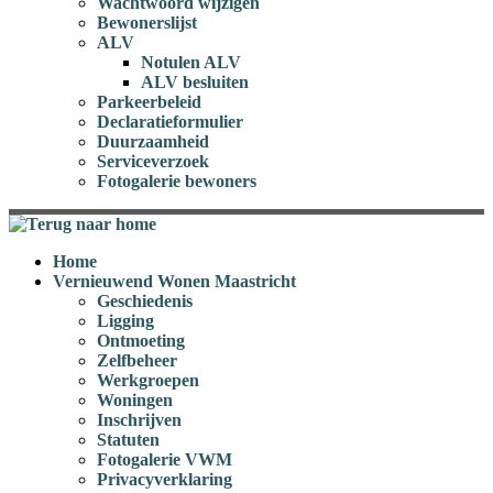
Wachtwoord wijzigen
Bewonerslijst
ALV
Notulen ALV
ALV besluiten
Parkeerbeleid
Declaratieformulier
Duurzaamheid
Serviceverzoek
Fotogalerie bewoners
Home
Vernieuwend Wonen Maastricht
Geschiedenis
Ligging
Ontmoeting
Zelfbeheer
Werkgroepen
Woningen
Inschrijven
Statuten
Fotogalerie VWM
Privacyverklaring