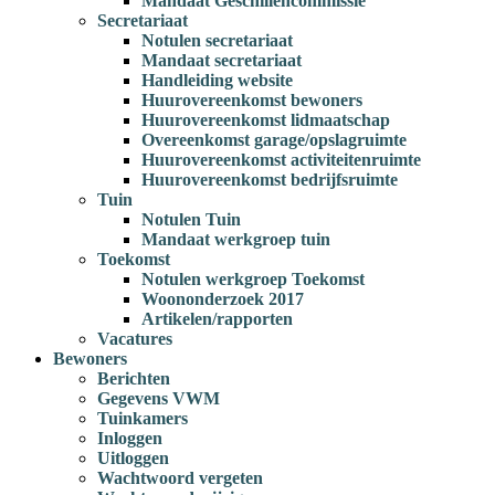
Mandaat Geschillencommissie
Secretariaat
Notulen secretariaat
Mandaat secretariaat
Handleiding website
Huurovereenkomst bewoners
Huurovereenkomst lidmaatschap
Overeenkomst garage/opslagruimte
Huurovereenkomst activiteitenruimte
Huurovereenkomst bedrijfsruimte
Tuin
Notulen Tuin
Mandaat werkgroep tuin
Toekomst
Notulen werkgroep Toekomst
Woononderzoek 2017
Artikelen/rapporten
Vacatures
Bewoners
Berichten
Gegevens VWM
Tuinkamers
Inloggen
Uitloggen
Wachtwoord vergeten