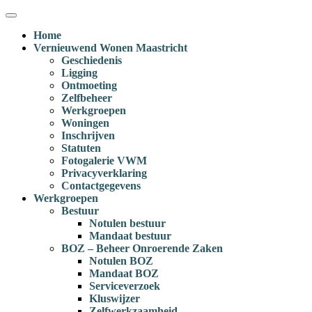
Ga
Menu
naar
Home
inhoud
Vernieuwend Wonen Maastricht
Geschiedenis
Ligging
Ontmoeting
Zelfbeheer
Werkgroepen
Woningen
Inschrijven
Statuten
Fotogalerie VWM
Privacyverklaring
Contactgegevens
Werkgroepen
Bestuur
Notulen bestuur
Mandaat bestuur
BOZ – Beheer Onroerende Zaken
Notulen BOZ
Mandaat BOZ
Serviceverzoek
Kluswijzer
Zelfwerkzaamheid