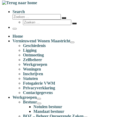
Search
Zoeken
Zoeken
Zoeken
…
Zoeken
…
Menu
Home
Vernieuwend Wonen Maastricht
Geschiedenis
Ligging
Ontmoeting
Zelfbeheer
Werkgroepen
Woningen
Inschrijven
Statuten
Fotogalerie VWM
Privacyverklaring
Contactgegevens
Werkgroepen
Bestuur
Notulen bestuur
Mandaat bestuur
BOZ – Beheer Onroerende Zaken