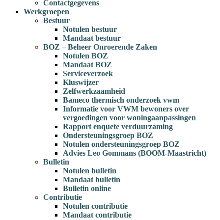
Contactgegevens
Werkgroepen
Bestuur
Notulen bestuur
Mandaat bestuur
BOZ – Beheer Onroerende Zaken
Notulen BOZ
Mandaat BOZ
Serviceverzoek
Kluswijzer
Zelfwerkzaamheid
Bameco thermisch onderzoek vwm
Informatie voor VWM bewoners over
vergoedingen voor woningaanpassingen
Rapport enquete verduurzaming
Ondersteuningsgroep BOZ
Notulen ondersteuningsgroep BOZ
Advies Leo Gommans (BOOM-Maastricht)
Bulletin
Notulen bulletin
Mandaat bulletin
Bulletin online
Contributie
Notulen contributie
Mandaat contributie