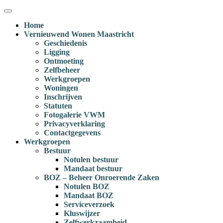
Ga
Menu
naar
Home
inhoud
Vernieuwend Wonen Maastricht
Geschiedenis
Ligging
Ontmoeting
Zelfbeheer
Werkgroepen
Woningen
Inschrijven
Statuten
Fotogalerie VWM
Privacyverklaring
Contactgegevens
Werkgroepen
Bestuur
Notulen bestuur
Mandaat bestuur
BOZ – Beheer Onroerende Zaken
Notulen BOZ
Mandaat BOZ
Serviceverzoek
Kluswijzer
Zelfwerkzaamheid