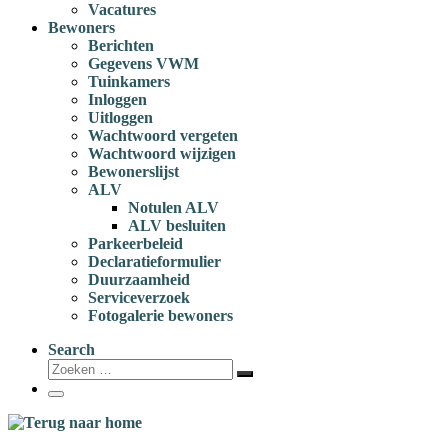
Vacatures
Bewoners
Berichten
Gegevens VWM
Tuinkamers
Inloggen
Uitloggen
Wachtwoord vergeten
Wachtwoord wijzigen
Bewonerslijst
ALV
Notulen ALV
ALV besluiten
Parkeerbeleid
Declaratieformulier
Duurzaamheid
Serviceverzoek
Fotogalerie bewoners
Search
Zoeken
Zoeken
…
Menu