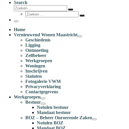
Search
Zoeken
Zoeken
Zoeken
…
Zoeken
…
Menu
Home
Vernieuwend Wonen Maastricht
Geschiedenis
Ligging
Ontmoeting
Zelfbeheer
Werkgroepen
Woningen
Inschrijven
Statuten
Fotogalerie VWM
Privacyverklaring
Contactgegevens
Werkgroepen
Bestuur
Notulen bestuur
Mandaat bestuur
BOZ – Beheer Onroerende Zaken
Notulen BOZ
Mandaat BOZ