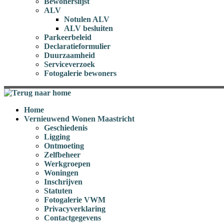
Bewonerslijst
ALV
Notulen ALV
ALV besluiten
Parkeerbeleid
Declaratieformulier
Duurzaamheid
Serviceverzoek
Fotogalerie bewoners
Home
Vernieuwend Wonen Maastricht
Geschiedenis
Ligging
Ontmoeting
Zelfbeheer
Werkgroepen
Woningen
Inschrijven
Statuten
Fotogalerie VWM
Privacyverklaring
Contactgegevens