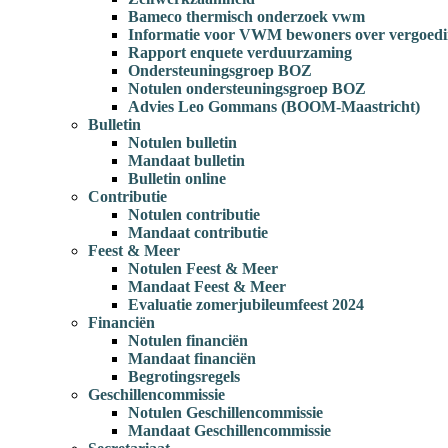
Bameco thermisch onderzoek vwm
Informatie voor VWM bewoners over vergoedi
Rapport enquete verduurzaming
Ondersteuningsgroep BOZ
Notulen ondersteuningsgroep BOZ
Advies Leo Gommans (BOOM-Maastricht)
Bulletin
Notulen bulletin
Mandaat bulletin
Bulletin online
Contributie
Notulen contributie
Mandaat contributie
Feest & Meer
Notulen Feest & Meer
Mandaat Feest & Meer
Evaluatie zomerjubileumfeest 2024
Financiën
Notulen financiën
Mandaat financiën
Begrotingsregels
Geschillencommissie
Notulen Geschillencommissie
Mandaat Geschillencommissie