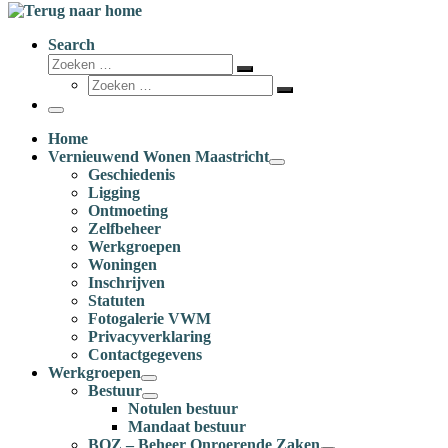
Search
Zoeken
Zoeken
Zoeken
…
Zoeken
…
Menu
Home
Vernieuwend Wonen Maastricht
Geschiedenis
Ligging
Ontmoeting
Zelfbeheer
Werkgroepen
Woningen
Inschrijven
Statuten
Fotogalerie VWM
Privacyverklaring
Contactgegevens
Werkgroepen
Bestuur
Notulen bestuur
Mandaat bestuur
BOZ – Beheer Onroerende Zaken