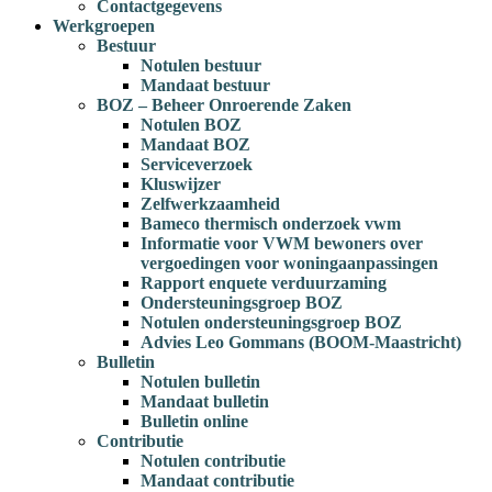
Contactgegevens
Werkgroepen
Bestuur
Notulen bestuur
Mandaat bestuur
BOZ – Beheer Onroerende Zaken
Notulen BOZ
Mandaat BOZ
Serviceverzoek
Kluswijzer
Zelfwerkzaamheid
Bameco thermisch onderzoek vwm
Informatie voor VWM bewoners over
vergoedingen voor woningaanpassingen
Rapport enquete verduurzaming
Ondersteuningsgroep BOZ
Notulen ondersteuningsgroep BOZ
Advies Leo Gommans (BOOM-Maastricht)
Bulletin
Notulen bulletin
Mandaat bulletin
Bulletin online
Contributie
Notulen contributie
Mandaat contributie