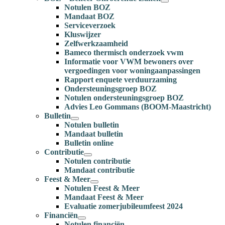
Notulen BOZ
Mandaat BOZ
Serviceverzoek
Kluswijzer
Zelfwerkzaamheid
Bameco thermisch onderzoek vwm
Informatie voor VWM bewoners over
vergoedingen voor woningaanpassingen
Rapport enquete verduurzaming
Ondersteuningsgroep BOZ
Notulen ondersteuningsgroep BOZ
Advies Leo Gommans (BOOM-Maastricht)
Bulletin
Notulen bulletin
Mandaat bulletin
Bulletin online
Contributie
Notulen contributie
Mandaat contributie
Feest & Meer
Notulen Feest & Meer
Mandaat Feest & Meer
Evaluatie zomerjubileumfeest 2024
Financiën
Notulen financiën