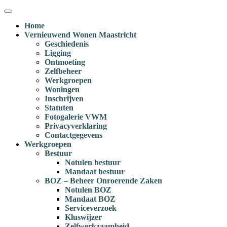
Ga
Menu
naar
Home
inhoud
Vernieuwend Wonen Maastricht
Geschiedenis
Ligging
Ontmoeting
Zelfbeheer
Werkgroepen
Woningen
Inschrijven
Statuten
Fotogalerie VWM
Privacyverklaring
Contactgegevens
Werkgroepen
Bestuur
Notulen bestuur
Mandaat bestuur
BOZ – Beheer Onroerende Zaken
Notulen BOZ
Mandaat BOZ
Serviceverzoek
Kluswijzer
Zelfwerkzaamheid