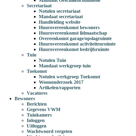
Mandaat Geschillencommissie
Secretariaat
Notulen secretariaat
Mandaat secretariaat
Handleiding website
Huurovereenkomst bewoners
Huurovereenkomst lidmaatschap
Overeenkomst garage/opslagruimte
Huurovereenkomst activiteitenruimte
Huurovereenkomst bedrijfsruimte
Tuin
Notulen Tuin
Mandaat werkgroep tuin
Toekomst
Notulen werkgroep Toekomst
Woononderzoek 2017
Artikelen/rapporten
Vacatures
Bewoners
Berichten
Gegevens VWM
Tuinkamers
Inloggen
Uitloggen
Wachtwoord vergeten