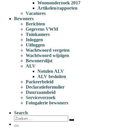
Woononderzoek 2017
Artikelen/rapporten
Vacatures
Bewoners
Berichten
Gegevens VWM
Tuinkamers
Inloggen
Uitloggen
Wachtwoord vergeten
Wachtwoord wijzigen
Bewonerslijst
ALV
Notulen ALV
ALV besluiten
Parkeerbeleid
Declaratieformulier
Duurzaamheid
Serviceverzoek
Fotogalerie bewoners
Search
Zoeken
Zoeken
…
Menu