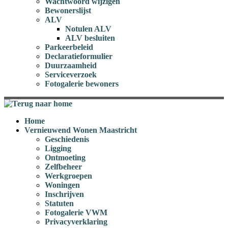
Wachtwoord wijzigen
Bewonerslijst
ALV
Notulen ALV
ALV besluiten
Parkeerbeleid
Declaratieformulier
Duurzaamheid
Serviceverzoek
Fotogalerie bewoners
Home
Vernieuwend Wonen Maastricht
Geschiedenis
Ligging
Ontmoeting
Zelfbeheer
Werkgroepen
Woningen
Inschrijven
Statuten
Fotogalerie VWM
Privacyverklaring