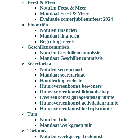
Feest & Meer
Notulen Feest & Meer
Mandaat Feest & Meer
Evaluatie zomerjubileumfeest 2024
Financiën
Notulen financiën
Mandaat financiën
Begrotingsregels
Geschillencommissie
Notulen Geschillencommissie
Mandaat Geschillencommissie
Secretariaat
Notulen secretariaat
Mandaat secretariaat
Handleiding website
Huurovereenkomst bewoners
Huurovereenkomst lidmaatschap
Overeenkomst garage/opslagruimte
Huurovereenkomst activiteitenruimte
Huurovereenkomst bedrijfsruimte
Tuin
Notulen Tuin
Mandaat werkgroep tuin
Toekomst
Notulen werkgroep Toekomst