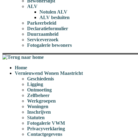
Bewonerslijst
ALV
Notulen ALV
ALV besluiten
Parkeerbeleid
Declaratieformulier
Duurzaamheid
Serviceverzoek
Fotogalerie bewoners
Home
Vernieuwend Wonen Maastricht
Geschiedenis
Ligging
Ontmoeting
Zelfbeheer
Werkgroepen
Woningen
Inschrijven
Statuten
Fotogalerie VWM
Privacyverklaring
Contactgegevens