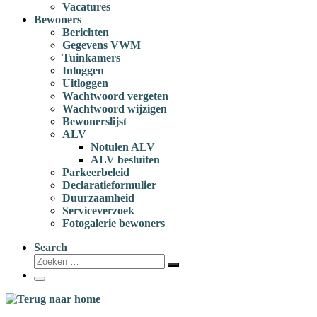
Vacatures
Bewoners
Berichten
Gegevens VWM
Tuinkamers
Inloggen
Uitloggen
Wachtwoord vergeten
Wachtwoord wijzigen
Bewonerslijst
ALV
Notulen ALV
ALV besluiten
Parkeerbeleid
Declaratieformulier
Duurzaamheid
Serviceverzoek
Fotogalerie bewoners
Search
Zoeken
Zoeken
…
Menu