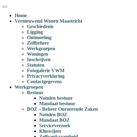
Ga
Menu
naar
Home
inhoud
Vernieuwend Wonen Maastricht
Geschiedenis
Ligging
Ontmoeting
Zelfbeheer
Werkgroepen
Woningen
Inschrijven
Statuten
Fotogalerie VWM
Privacyverklaring
Contactgegevens
Werkgroepen
Bestuur
Notulen bestuur
Mandaat bestuur
BOZ – Beheer Onroerende Zaken
Notulen BOZ
Mandaat BOZ
Serviceverzoek
Kluswijzer
Zelfwerkzaamheid