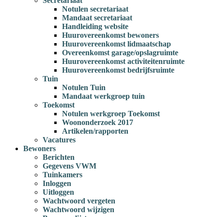
Secretariaat
Notulen secretariaat
Mandaat secretariaat
Handleiding website
Huurovereenkomst bewoners
Huurovereenkomst lidmaatschap
Overeenkomst garage/opslagruimte
Huurovereenkomst activiteitenruimte
Huurovereenkomst bedrijfsruimte
Tuin
Notulen Tuin
Mandaat werkgroep tuin
Toekomst
Notulen werkgroep Toekomst
Woononderzoek 2017
Artikelen/rapporten
Vacatures
Bewoners
Berichten
Gegevens VWM
Tuinkamers
Inloggen
Uitloggen
Wachtwoord vergeten
Wachtwoord wijzigen