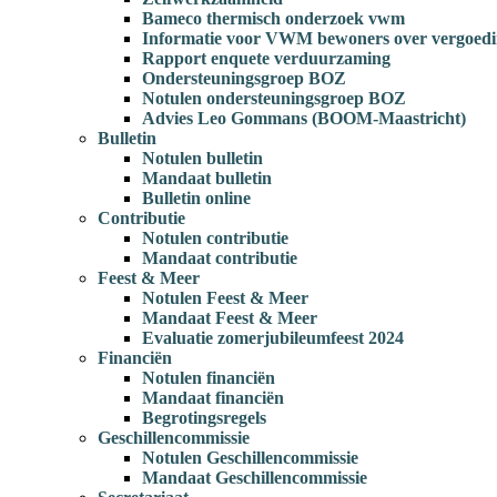
Bameco thermisch onderzoek vwm
Informatie voor VWM bewoners over vergoedi
Rapport enquete verduurzaming
Ondersteuningsgroep BOZ
Notulen ondersteuningsgroep BOZ
Advies Leo Gommans (BOOM-Maastricht)
Bulletin
Notulen bulletin
Mandaat bulletin
Bulletin online
Contributie
Notulen contributie
Mandaat contributie
Feest & Meer
Notulen Feest & Meer
Mandaat Feest & Meer
Evaluatie zomerjubileumfeest 2024
Financiën
Notulen financiën
Mandaat financiën
Begrotingsregels
Geschillencommissie
Notulen Geschillencommissie
Mandaat Geschillencommissie