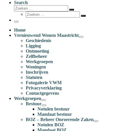
Search
Zoeken
Zoeken
Zoeken
…
Zoeken
…
Menu
Home
Vernieuwend Wonen Maastricht
Geschiedenis
Ligging
Ontmoeting
Zelfbeheer
Werkgroepen
Woningen
Inschrijven
Statuten
Fotogalerie VWM
Privacyverklaring
Contactgegevens
Werkgroepen
Bestuur
Notulen bestuur
Mandaat bestuur
BOZ – Beheer Onroerende Zaken
Notulen BOZ
Mandaat BOZ