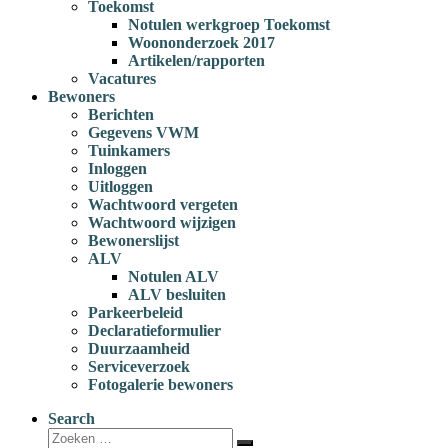
Toekomst
Notulen werkgroep Toekomst
Woononderzoek 2017
Artikelen/rapporten
Vacatures
Bewoners
Berichten
Gegevens VWM
Tuinkamers
Inloggen
Uitloggen
Wachtwoord vergeten
Wachtwoord wijzigen
Bewonerslijst
ALV
Notulen ALV
ALV besluiten
Parkeerbeleid
Declaratieformulier
Duurzaamheid
Serviceverzoek
Fotogalerie bewoners
Search
Zoeken