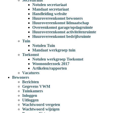
Secretariaat
Notulen secretariaat
Mandaat secretariaat
Handleiding website
Huurovereenkomst bewoners
Huurovereenkomst lidmaatschap
Overeenkomst garage/opslagruimte
Huurovereenkomst activiteitenruimte
Huurovereenkomst bedrijfsruimte
Tuin
Notulen Tuin
Mandaat werkgroep tuin
Toekomst
Notulen werkgroep Toekomst
Woononderzoek 2017
Artikelen/rapporten
Vacatures
Bewoners
Berichten
Gegevens VWM
Tuinkamers
Inloggen
Uitloggen
Wachtwoord vergeten
Wachtwoord wijzigen