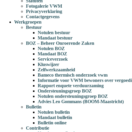
Statuten
Fotogalerie VWM
Privacyverklaring
Contactgegevens
Werkgroepen
Bestuur
Notulen bestuur
Mandaat bestuur
BOZ – Beheer Onroerende Zaken
Notulen BOZ
Mandaat BOZ
Serviceverzoek
Kluswijzer
Zelfwerkzaamheid
Bameco thermisch onderzoek vwm
Informatie voor VWM bewoners over vergoedi
Rapport enquete verduurzaming
Ondersteuningsgroep BOZ
Notulen ondersteuningsgroep BOZ
Advies Leo Gommans (BOOM-Maastricht)
Bulletin
Notulen bulletin
Mandaat bulletin
Bulletin online
Contributie