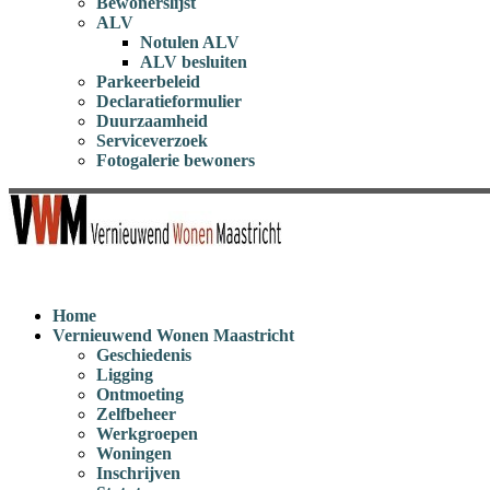
Bewonerslijst
ALV
Notulen ALV
ALV besluiten
Parkeerbeleid
Declaratieformulier
Duurzaamheid
Serviceverzoek
Fotogalerie bewoners
Home
Vernieuwend Wonen Maastricht
Geschiedenis
Ligging
Ontmoeting
Zelfbeheer
Werkgroepen
Woningen
Inschrijven