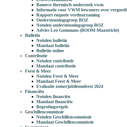
Bameco thermisch onderzoek vwm
Informatie voor VWM bewoners over vergoedi
Rapport enquete verduurzaming
Ondersteuningsgroep BOZ
Notulen ondersteuningsgroep BOZ
Advies Leo Gommans (BOOM-Maastricht)
Bulletin
Notulen bulletin
Mandaat bulletin
Bulletin online
Contributie
Notulen contributie
Mandaat contributie
Feest & Meer
Notulen Feest & Meer
Mandaat Feest & Meer
Evaluatie zomerjubileumfeest 2024
Financiën
Notulen financiën
Mandaat financiën
Begrotingsregels
Geschillencommissie
Notulen Geschillencommissie
Mandaat Geschillencommissie