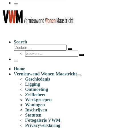
Zoeken
…
Menu
Search
Zoeken
Zoeken
Zoeken
…
Zoeken
…
Menu
Home
Vernieuwend Wonen Maastricht
Geschiedenis
Ligging
Ontmoeting
Zelfbeheer
Werkgroepen
Woningen
Inschrijven
Statuten
Fotogalerie VWM
Privacyverklaring