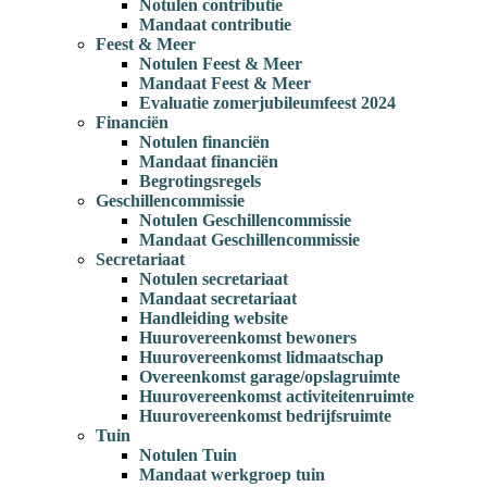
Notulen contributie
Mandaat contributie
Feest & Meer
Notulen Feest & Meer
Mandaat Feest & Meer
Evaluatie zomerjubileumfeest 2024
Financiën
Notulen financiën
Mandaat financiën
Begrotingsregels
Geschillencommissie
Notulen Geschillencommissie
Mandaat Geschillencommissie
Secretariaat
Notulen secretariaat
Mandaat secretariaat
Handleiding website
Huurovereenkomst bewoners
Huurovereenkomst lidmaatschap
Overeenkomst garage/opslagruimte
Huurovereenkomst activiteitenruimte
Huurovereenkomst bedrijfsruimte
Tuin
Notulen Tuin
Mandaat werkgroep tuin