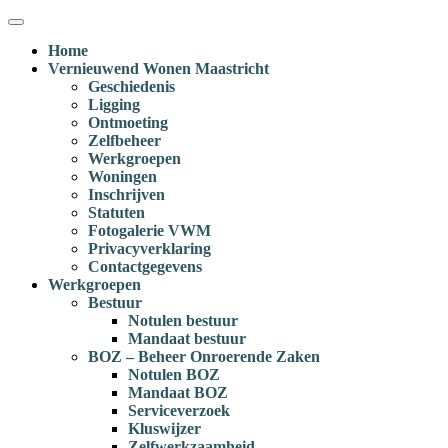
Ga
Menu
naar
Home
inhoud
Vernieuwend Wonen Maastricht
Geschiedenis
Ligging
Ontmoeting
Zelfbeheer
Werkgroepen
Woningen
Inschrijven
Statuten
Fotogalerie VWM
Privacyverklaring
Contactgegevens
Werkgroepen
Bestuur
Notulen bestuur
Mandaat bestuur
BOZ – Beheer Onroerende Zaken
Notulen BOZ
Mandaat BOZ
Serviceverzoek
Kluswijzer
Zelfwerkzaamheid