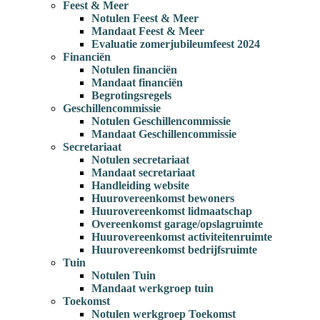
Feest & Meer
Notulen Feest & Meer
Mandaat Feest & Meer
Evaluatie zomerjubileumfeest 2024
Financiën
Notulen financiën
Mandaat financiën
Begrotingsregels
Geschillencommissie
Notulen Geschillencommissie
Mandaat Geschillencommissie
Secretariaat
Notulen secretariaat
Mandaat secretariaat
Handleiding website
Huurovereenkomst bewoners
Huurovereenkomst lidmaatschap
Overeenkomst garage/opslagruimte
Huurovereenkomst activiteitenruimte
Huurovereenkomst bedrijfsruimte
Tuin
Notulen Tuin
Mandaat werkgroep tuin
Toekomst
Notulen werkgroep Toekomst