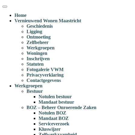
Ga
Menu
naar
Home
inhoud
Vernieuwend Wonen Maastricht
Geschiedenis
Ligging
Ontmoeting
Zelfbeheer
Werkgroepen
Woningen
Inschrijven
Statuten
Fotogalerie VWM
Privacyverklaring
Contactgegevens
Werkgroepen
Bestuur
Notulen bestuur
Mandaat bestuur
BOZ – Beheer Onroerende Zaken
Notulen BOZ
Mandaat BOZ
Serviceverzoek
Kluswijzer
Zelfwerkzaamheid