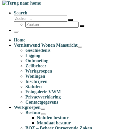
Search
Zoeken
Zoeken
Zoeken
…
Zoeken
…
Menu
Home
Vernieuwend Wonen Maastricht
Geschiedenis
Ligging
Ontmoeting
Zelfbeheer
Werkgroepen
Woningen
Inschrijven
Statuten
Fotogalerie VWM
Privacyverklaring
Contactgegevens
Werkgroepen
Bestuur
Notulen bestuur
Mandaat bestuur
BOZ – Beheer Onroerende Zaken