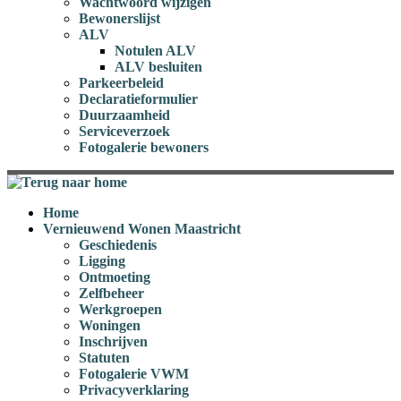
Wachtwoord wijzigen
Bewonerslijst
ALV
Notulen ALV
ALV besluiten
Parkeerbeleid
Declaratieformulier
Duurzaamheid
Serviceverzoek
Fotogalerie bewoners
Home
Vernieuwend Wonen Maastricht
Geschiedenis
Ligging
Ontmoeting
Zelfbeheer
Werkgroepen
Woningen
Inschrijven
Statuten
Fotogalerie VWM
Privacyverklaring