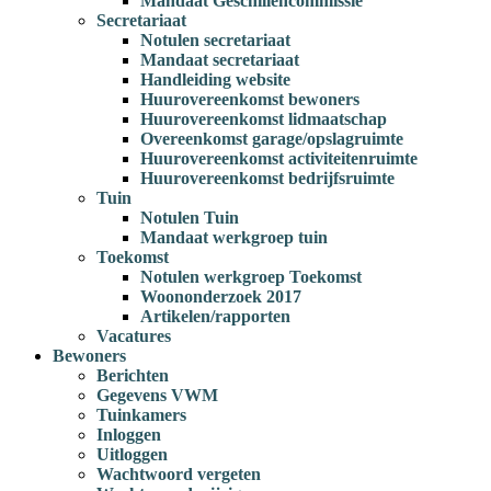
Mandaat Geschillencommissie
Secretariaat
Notulen secretariaat
Mandaat secretariaat
Handleiding website
Huurovereenkomst bewoners
Huurovereenkomst lidmaatschap
Overeenkomst garage/opslagruimte
Huurovereenkomst activiteitenruimte
Huurovereenkomst bedrijfsruimte
Tuin
Notulen Tuin
Mandaat werkgroep tuin
Toekomst
Notulen werkgroep Toekomst
Woononderzoek 2017
Artikelen/rapporten
Vacatures
Bewoners
Berichten
Gegevens VWM
Tuinkamers
Inloggen
Uitloggen
Wachtwoord vergeten