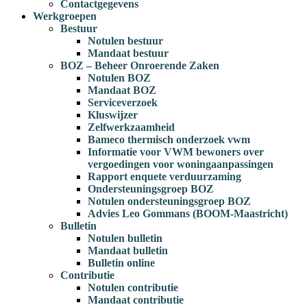
Contactgegevens
Werkgroepen
Bestuur
Notulen bestuur
Mandaat bestuur
BOZ – Beheer Onroerende Zaken
Notulen BOZ
Mandaat BOZ
Serviceverzoek
Kluswijzer
Zelfwerkzaamheid
Bameco thermisch onderzoek vwm
Informatie voor VWM bewoners over
vergoedingen voor woningaanpassingen
Rapport enquete verduurzaming
Ondersteuningsgroep BOZ
Notulen ondersteuningsgroep BOZ
Advies Leo Gommans (BOOM-Maastricht)
Bulletin
Notulen bulletin
Mandaat bulletin
Bulletin online
Contributie
Notulen contributie
Mandaat contributie