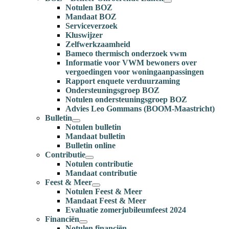
Notulen BOZ
Mandaat BOZ
Serviceverzoek
Kluswijzer
Zelfwerkzaamheid
Bameco thermisch onderzoek vwm
Informatie voor VWM bewoners over
vergoedingen voor woningaanpassingen
Rapport enquete verduurzaming
Ondersteuningsgroep BOZ
Notulen ondersteuningsgroep BOZ
Advies Leo Gommans (BOOM-Maastricht)
Bulletin
Notulen bulletin
Mandaat bulletin
Bulletin online
Contributie
Notulen contributie
Mandaat contributie
Feest & Meer
Notulen Feest & Meer
Mandaat Feest & Meer
Evaluatie zomerjubileumfeest 2024
Financiën
Notulen financiën