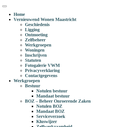
Ga
Menu
naar
Home
inhoud
Vernieuwend Wonen Maastricht
Geschiedenis
Ligging
Ontmoeting
Zelfbeheer
Werkgroepen
Woningen
Inschrijven
Statuten
Fotogalerie VWM
Privacyverklaring
Contactgegevens
Werkgroepen
Bestuur
Notulen bestuur
Mandaat bestuur
BOZ – Beheer Onroerende Zaken
Notulen BOZ
Mandaat BOZ
Serviceverzoek
Kluswijzer
Zelfwerkzaamheid