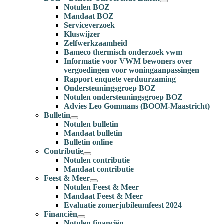
Notulen BOZ
Mandaat BOZ
Serviceverzoek
Kluswijzer
Zelfwerkzaamheid
Bameco thermisch onderzoek vwm
Informatie voor VWM bewoners over
vergoedingen voor woningaanpassingen
Rapport enquete verduurzaming
Ondersteuningsgroep BOZ
Notulen ondersteuningsgroep BOZ
Advies Leo Gommans (BOOM-Maastricht)
Bulletin
Notulen bulletin
Mandaat bulletin
Bulletin online
Contributie
Notulen contributie
Mandaat contributie
Feest & Meer
Notulen Feest & Meer
Mandaat Feest & Meer
Evaluatie zomerjubileumfeest 2024
Financiën
Notulen financiën