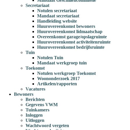
Mandaat Geschillencommissie
Secretariaat
Notulen secretariaat
Mandaat secretariaat
Handleiding website
Huurovereenkomst bewoners
Huurovereenkomst lidmaatschap
Overeenkomst garage/opslagruimte
Huurovereenkomst activiteitenruimte
Huurovereenkomst bedrijfsruimte
Tuin
Notulen Tuin
Mandaat werkgroep tuin
Toekomst
Notulen werkgroep Toekomst
Woononderzoek 2017
Artikelen/rapporten
Vacatures
Bewoners
Berichten
Gegevens VWM
Tuinkamers
Inloggen
Uitloggen
Wachtwoord vergeten