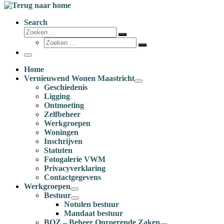
Search
Zoeken
Zoeken
Zoeken
…
Zoeken
…
Menu
Home
Vernieuwend Wonen Maastricht
Geschiedenis
Ligging
Ontmoeting
Zelfbeheer
Werkgroepen
Woningen
Inschrijven
Statuten
Fotogalerie VWM
Privacyverklaring
Contactgegevens
Werkgroepen
Bestuur
Notulen bestuur
Mandaat bestuur
BOZ – Beheer Onroerende Zaken