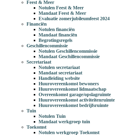
Feest & Meer
Notulen Feest & Meer
Mandaat Feest & Meer
Evaluatie zomerjubileumfeest 2024
Financiën
Notulen financiën
Mandaat financiën
Begrotingsregels
Geschillencommissie
Notulen Geschillencommissie
Mandaat Geschillencommissie
Secretariaat
Notulen secretariaat
Mandaat secretariaat
Handleiding website
Huurovereenkomst bewoners
Huurovereenkomst lidmaatschap
Overeenkomst garage/opslagruimte
Huurovereenkomst activiteitenruimte
Huurovereenkomst bedrijfsruimte
Tuin
Notulen Tuin
Mandaat werkgroep tuin
Toekomst
Notulen werkgroep Toekomst