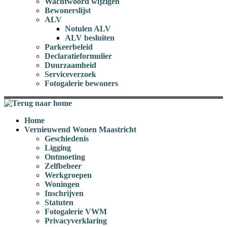
Wachtwoord wijzigen
Bewonerslijst
ALV
Notulen ALV
ALV besluiten
Parkeerbeleid
Declaratieformulier
Duurzaamheid
Serviceverzoek
Fotogalerie bewoners
Home
Vernieuwend Wonen Maastricht
Geschiedenis
Ligging
Ontmoeting
Zelfbeheer
Werkgroepen
Woningen
Inschrijven
Statuten
Fotogalerie VWM
Privacyverklaring