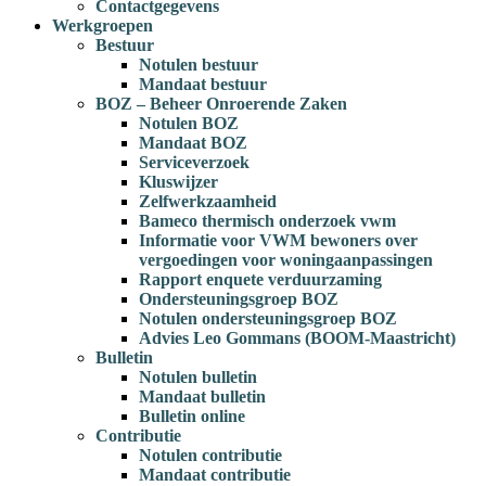
Contactgegevens
Werkgroepen
Bestuur
Notulen bestuur
Mandaat bestuur
BOZ – Beheer Onroerende Zaken
Notulen BOZ
Mandaat BOZ
Serviceverzoek
Kluswijzer
Zelfwerkzaamheid
Bameco thermisch onderzoek vwm
Informatie voor VWM bewoners over
vergoedingen voor woningaanpassingen
Rapport enquete verduurzaming
Ondersteuningsgroep BOZ
Notulen ondersteuningsgroep BOZ
Advies Leo Gommans (BOOM-Maastricht)
Bulletin
Notulen bulletin
Mandaat bulletin
Bulletin online
Contributie
Notulen contributie
Mandaat contributie