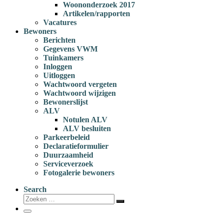
Woononderzoek 2017
Artikelen/rapporten
Vacatures
Bewoners
Berichten
Gegevens VWM
Tuinkamers
Inloggen
Uitloggen
Wachtwoord vergeten
Wachtwoord wijzigen
Bewonerslijst
ALV
Notulen ALV
ALV besluiten
Parkeerbeleid
Declaratieformulier
Duurzaamheid
Serviceverzoek
Fotogalerie bewoners
Search
Zoeken
Zoeken
…
Menu